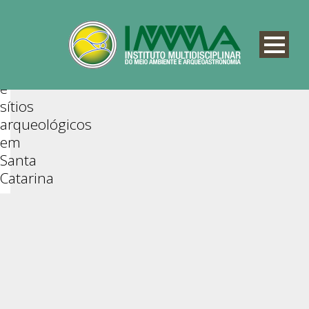
o
PA
mapa
das
trilhas
e
sítios
arqueológicos
em
Santa
Catarina