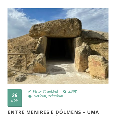
Victor Süssekind
2.398
28
Notícias
,
Relatórios
NOV
ENTRE MENIRES E DÓLMENS – UMA