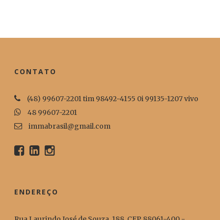
CONTATO
(48) 99607-2201 tim 98492-4155 0i 99135-1207 vivo
48 99607-2201
immabrasil@gmail.com
ENDEREÇO
Rua Laurindo José de Souza, 188, CEP 88061-400 -