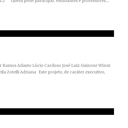
.1.2 Quem pode participar: estudantes e professores....
Ramos Adauto Lúcio Cardoso José Luiz Guizone Winni
la Zotelli Adriana Este projeto, de caráter executivo,