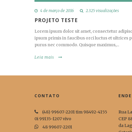
4 de março de 2016
2.325 visualizações
PROJETO TESTE
Lorem ipsum dolor sit amet, consectetur adipisc
ipsum primis in faucibus orci luctus et ultrice
purus nec commodo. Quisque maximus,...
Leia mais
CONTATO
ENDE
(48) 99607-2201 tim 98492-4155
Rua La
0i 99135-1207 vivo
CEP 88
da Lag
48 99607-2201