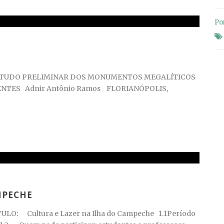
Po
STUDO PRELIMINAR DOS MONUMENTOS MEGALÍTICOS
ENTES Adnir Antônio Ramos FLORIANÓPOLIS,
MPECHE
O: Cultura e Lazer na Ilha do Campeche 1.1Período