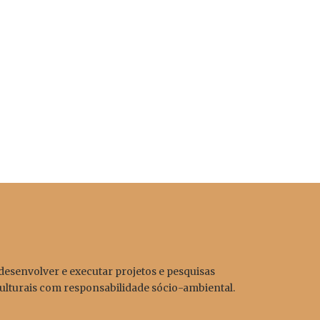
esenvolver e executar projetos e pesquisas
 culturais com responsabilidade sócio-ambiental.