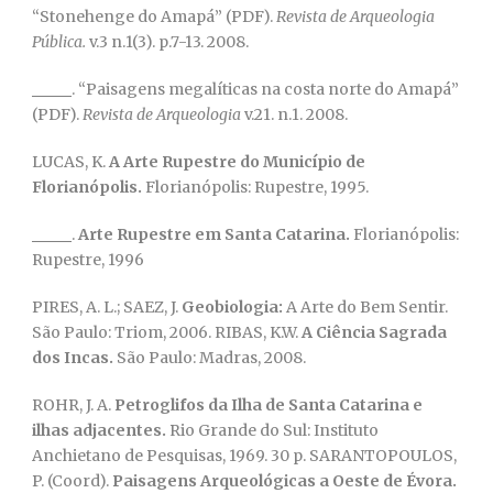
“Stonehenge do Amapá” (PDF).
Revista de Arqueologia
Pública.
v.3 n.1(3). p.7-13. 2008.
. “Paisagens megalíticas na costa norte do Amapá”
(PDF).
Revista de Arqueologia
v.21. n.1. 2008.
LUCAS, K.
A Arte Rupestre do Município de
Florianópolis.
Florianópolis: Rupestre, 1995.
.
Arte Rupestre em Santa Catarina.
Florianópolis:
Rupestre, 1996
PIRES, A. L.; SAEZ, J.
Geobiologia:
A Arte do Bem Sentir.
São Paulo: Triom, 2006. RIBAS, K.W.
A Ciência Sagrada
dos Incas.
São Paulo: Madras, 2008.
ROHR, J. A.
Petroglifos da Ilha de Santa Catarina e
ilhas adjacentes.
Rio Grande do Sul: Instituto
Anchietano de Pesquisas, 1969. 30 p. SARANTOPOULOS,
P. (Coord).
Paisagens Arqueológicas a Oeste de Évora.