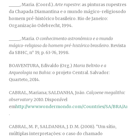
, Maria. (Coord.).
Arte rupestre
: as pinturas rupestres
da Chapada Diamantina e o mundo mágico-religiosodo
homem pré-histórico brasileiro. Rio de Janeiro:
Organização Odebrecht, 1994.
, Maria.
O conhecimento astronômico e o mundo
mágico-religioso do homem pré-histórico brasileiro
. Revista
da SBHC, n° 19, p. 63-76, 1998.
BOAVENTURA, Edivaldo (Org.)
Maria Beltrão e a
Arqueologia na Bahia
: o projeto Central. Salvador:
Quarteto, 2014.
CABRAL, Mariana; SALDANHA, João.
Calçoene megalithic
observatory
2010. Disponível
em
http://www.wondermondo.com/Countries/SA/BRA/Amap
.
CABRAL, M. P., SALDANHA, J. D. M. (2008). “Um sítio,
múltiplas interpretações: o caso do chamado