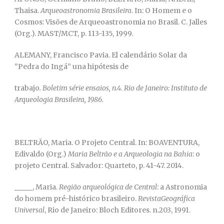
Thaisa.
Arqueoastronomia Brasileira
. In: O Homem e o
Cosmos: Visões de Arqueoastronomia no Brasil. C. Jalles
(Org.). MAST/MCT, p. 113-135, 1999.
ALEMANY, Francisco Pavia. El calendário Solar da
“Pedra do Ingá” una hipótesis de
trabajo
. Boletim série ensaios, n.4. Rio de Janeiro: Instituto de
Arqueologia Brasileira, 1986.
BELTRÃO, Maria. O Projeto Central. In: BOAVENTURA,
Edivaldo (Org.)
Maria Beltrão e a Arqueologia na Bahia
: o
projeto Central. Salvador: Quarteto, p. 41-47. 2014.
, Maria.
Região arqueológica de Central
: a Astronomia
do homem pré-histórico brasileiro.
RevistaGeográfica
Universal
, Rio de Janeiro: Bloch Editores. n.203, 1991.