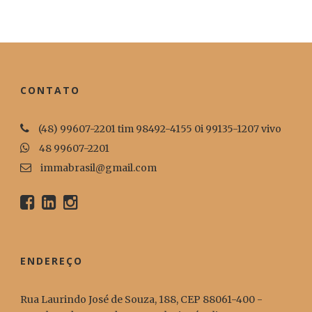
CONTATO
(48) 99607-2201 tim 98492-4155 0i 99135-1207 vivo
48 99607-2201
immabrasil@gmail.com
ENDEREÇO
Rua Laurindo José de Souza, 188, CEP 88061-400 -