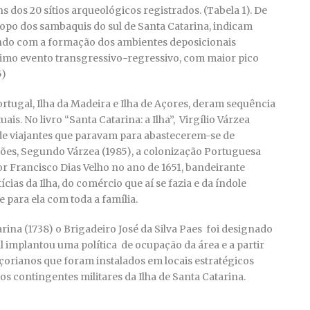
s dos 20 sítios arqueológicos registrados. (Tabela 1). De
topo dos sambaquis do sul de Santa Catarina, indicam
dindo com a formação dos ambientes deposicionais
timo evento transgressivo-regressivo, com maior pico
5)
rtugal, Ilha da Madeira e Ilha de Açores, deram sequência
ais. No livro “Santa Catarina: a Ilha”, Virgílio Várzea
 de viajantes que paravam para abastecerem-se de
ões, Segundo Várzea (1985), a colonização Portuguesa
Francisco Dias Velho no ano de 1651, bandeirante
cias da Ilha, do comércio que aí se fazia e da índole
 para ela com toda a família.
arina (1738) o Brigadeiro José da Silva Paes foi designado
al implantou uma política de ocupação da área e a partir
açorianos que foram instalados em locais estratégicos
s contingentes militares da Ilha de Santa Catarina.