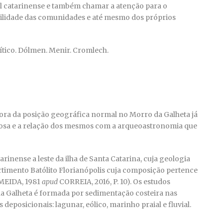
al catarinense e também chamar a atenção para o
abilidade das comunidades e até mesmo dos próprios
ico. Dólmen. Menir. Cromlech.
 fora da posição geográfica normal no Morro da Galheta já
osa e a relação dos mesmos com a arqueoastronomia que
arinense a leste da ilha de Santa Catarina, cuja geologia
rtimento Batólito Florianópolis cuja composição pertence
LMEIDA, 1981
apud
CORREIA, 2016, P. 10). Os estudos
a Galheta é formada por sedimentação costeira nas
deposicionais: lagunar, eólico, marinho praial e fluvial.