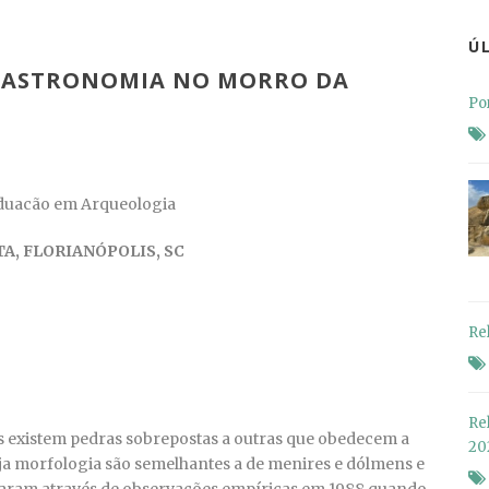
Ú
EOASTRONOMIA NO MORRO DA
Po
uacão em Arqueologia
, FLORIANÓPOLIS, SC
Re
Re
is existem pedras sobrepostas a outras que obedecem a
20
ja morfologia são semelhantes a de menires e dólmens e