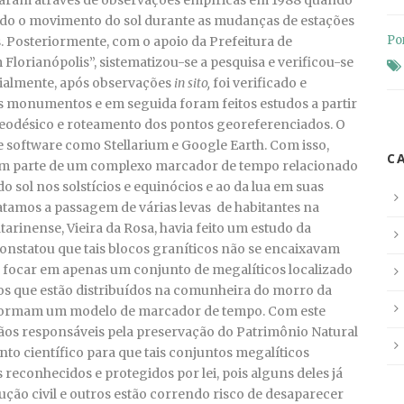
aram através de observações empíricas em 1988 quando
ndo o movimento do sol durante as mudanças de estações
Po
. Posteriormente, com o apoio da Prefeitura de
lorianópolis”, sistematizou-se a pesquisa e verificou-se
ialmente, após observações
in sito,
foi verificado e
 monumentos e em seguida foram feitos estudos a partir
eodésico e roteamento dos pontos georeferenciados. O
de software como Stellarium e Google Earth. Com isso,
C
zem parte de um complexo marcador de tempo relacionado
o sol nos solstícios e equinócios e ao da lua em suas
tatamos a passagem de várias levas de habitantes na
rinense, Vieira da Rosa, havia feito um estudo da
onstatou que tais blocos graníticos não se encaixavam
 focar em apenas um conjunto de megalíticos localizado
ros que estão distribuídos na comunheira do morro da
 formam um modelo de marcador de tempo. Com este
os responsáveis pela preservação do Patrimônio Natural
o científico para que tais conjuntos megalíticos
reconhecidos e protegidos por lei, pois alguns deles já
ão civil e outros estão correndo risco de desaparecer