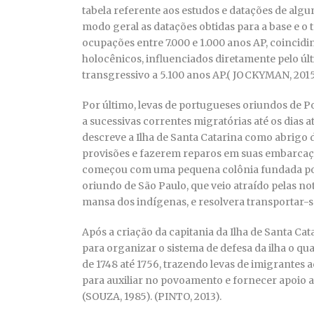
tabela referente aos estudos e datações de algun
modo geral as datações obtidas para a base e o 
ocupações entre 7.000 e 1.000 anos AP, coinci
holocênicos, influenciados diretamente pelo úl
transgressivo a 5.100 anos AP.( JOCKYMAN, 201
Por último, levas de portugueses oriundos de Po
a sucessivas correntes migratórias até os dias atu
descreve a Ilha de Santa Catarina como abrigo
provisões e fazerem reparos em suas embarcaç
começou com uma pequena colônia fundada por 
oriundo de São Paulo, que veio atraído pelas notí
mansa dos indígenas, e resolvera transportar-se
Após a criação da capitania da Ilha de Santa Cat
para organizar o sistema de defesa da ilha o qu
de 1748 até 1756, trazendo levas de imigrantes 
para auxiliar no povoamento e fornecer apoio ao
(SOUZA, 1985). (PINTO, 2013).