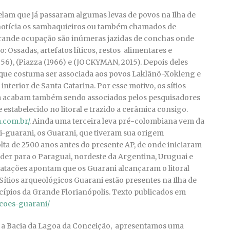
lam que já passaram algumas levas de povos na Ilha de
 notícia os sambaquieiros ou também chamados de
grande ocupação são inúmeras jazidas de conchas onde
Ossadas, artefatos líticos, restos alimentares e
56), (Piazza (1966) e (JOCKYMAN, 2015). Depois deles
 que costuma ser associada aos povos Laklãnõ-Xokleng e
interior de Santa Catarina. Por esse motivo, os sítios
ca acabam também sendo associados pelos pesquisadores
e estabelecido no litoral e trazido a cerâmica consigo.
a.com.br/
. Ainda uma terceira leva pré-colombiana vem da
pi-guarani, os Guarani, que tiveram sua origem
ta de 2500 anos antes do presente AP, de onde iniciaram
er para o Paraguai, nordeste da Argentina, Uruguai e
s datações apontam que os Guarani alcançaram o litoral
 Sítios arqueológicos Guarani estão presentes na Ilha de
cípios da Grande Florianópolis. Texto publicados em
acoes-guarani/
 a Bacia da Lagoa da Conceição, apresentamos uma