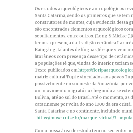
Os estudos arqueológicos e antropológicos reve
Santa Catarina, sendo os primeiros que se tem
construtores de montes, cuja evidencia dessa 
são encontrados elementos arqueológicos como: 
sepultamentos, entre outros. (Long & Mielke (19
temos a presença da
tradição cerâmica Itararé
Kaingáng, falantes de línguas Jê e que vivem no 
litorâneos com presença desse tipo de cerâmi
a populações Jê que, vindas do interior, teriam s
Texto publicados em
https://floripaarqueologic
matriz cultural Tupi e vinculados aos povos Tu
possivelmente no sudoeste da Amazônia, por vol
um movimento migratório chegando a se estend
Bolívia, até ao sul do Brasil. Até o momento, a
catarinense por volta do ano 1000 da era cristã.
Santa Catarina e no continente, incluindo muni
https://museu.ufsc.br/marque-virtual/3-popul
Como nossa área de estudo tem no seu entorno