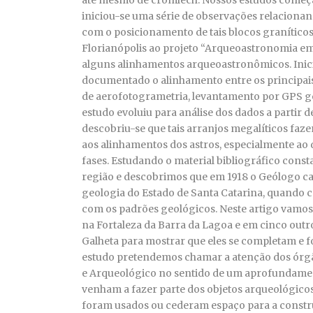
até mesmo de cromlech. Nossos estudos começ
iniciou-se uma série de observações relaciona
com o posicionamento de tais blocos graníticos
Florianópolis ao projeto “Arqueoastronomia em F
alguns alinhamentos arqueoastronômicos. Inic
documentado o alinhamento entre os principais
de aerofotogrametria, levantamento por GPS g
estudo evoluiu para análise dos dados a partir 
descobriu-se que tais arranjos megalíticos fa
aos alinhamentos dos astros, especialmente ao d
fases. Estudando o material bibliográfico cons
região e descobrimos que em 1918 o Geólogo cata
geologia do Estado de Santa Catarina, quando c
com os padrões geológicos. Neste artigo vamos
na Fortaleza da Barra da Lagoa e em cinco out
Galheta para mostrar que eles se completam e
estudo pretendemos chamar a atenção dos órgã
e Arqueológico no sentido de um aprofundament
venham a fazer parte dos objetos arqueológicos 
foram usados ou cederam espaço para a construç