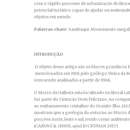
com o rápido processo de urbanização do litor
potencial turístico capaz de ajudar na sustent
objetos em estudo.
Palavras-chave
: Sambaqui. Monumento megalít
INTRODUÇÃO
O objeto desse artigo são os blocos graníticos
mencionados em 1918 pelo geólogo Vieira da R
vem sendo analisados a partir de 1988.
O Morro da Galheta esta localizado no litoral cat
faz parte do Cinturão Dom Feliciano, no compa
ao embasamento cristalino do Granito Ilha. (A
mostram que a geologia do entorno ao Morro d
porções norte, leste e sul, tendo como ambientes 
(CARUSO Jr. (1989),
apud
JOCKYMAN 2015)